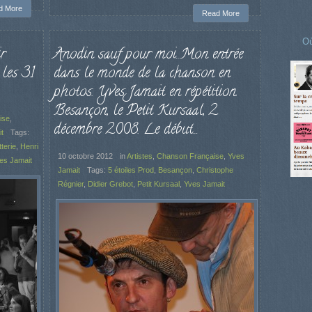
d More
Read More
Où
r
Anodin sauf pour moi…Mon entrée
 les 31
dans le monde de la chanson en
photos. Yves Jamait en répétition.
Besançon, le Petit Kursaal, 2
ise
,
décembre 2008. Le début…
t
Tags:
terie
,
Henri
10 octobre 2012
in
Artistes
,
Chanson Française
,
Yves
es Jamait
Jamait
Tags:
5 étoiles Prod
,
Besançon
,
Christophe
Régnier
,
Didier Grebot
,
Petit Kursaal
,
Yves Jamait