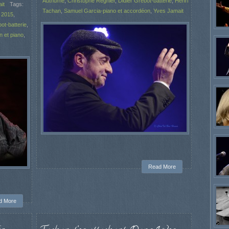
Authume
,
Christophe Régnier
,
Didier Grebot-batterie
,
Henri
it
Tags:
Tachan
,
Samuel Garcia-piano et accordéon
,
Yves Jamait
 2015
,
ot-batterie
,
 et piano
,
Read More
d More