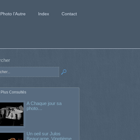
Photo l’Autre
Index
Contact
rcher
 Plus Consultés
A Chaque jour sa
photo…
Un oeil sur Julos
Beaucarne. Vingtième