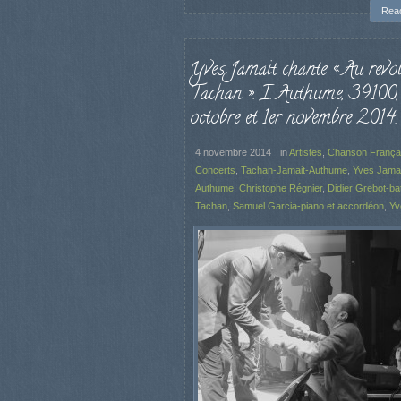
Rea
Yves Jamait chante « Au revoi
Tachan ». I. Authume, 39100,
octobre et 1er novembre 2014.
4 novembre 2014
in
Artistes
,
Chanson França
Concerts
,
Tachan-Jamait-Authume
,
Yves Jamai
Authume
,
Christophe Régnier
,
Didier Grebot-bat
Tachan
,
Samuel Garcia-piano et accordéon
,
Yv