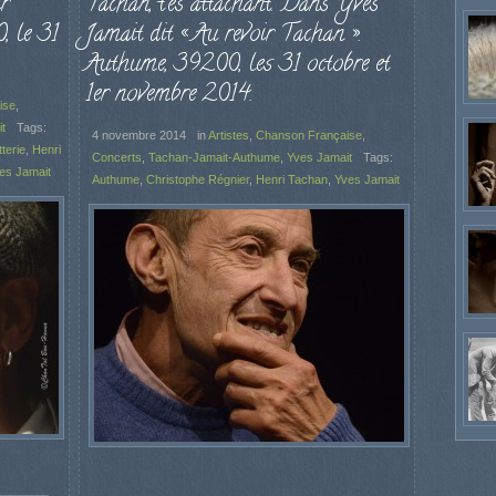
r
Tachan, t’es attachant. Dans Yves
, le 31
Jamait dit « Au revoir Tachan ».
Authume, 39200, les 31 octobre et
1er novembre 2014.
ise
,
t
Tags:
4 novembre 2014
in
Artistes
,
Chanson Française
,
terie
,
Henri
Concerts
,
Tachan-Jamait-Authume
,
Yves Jamait
Tags:
es Jamait
Authume
,
Christophe Régnier
,
Henri Tachan
,
Yves Jamait