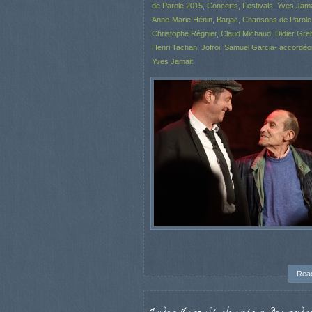
de Parole 2015
,
Concerts
,
Festivals
,
Yves Jama
Anne-Marie Hénin
,
Barjac
,
Chansons de Parole
Christophe Régnier
,
Claud Michaud
,
Didier Greb
Henri Tachan
,
Jofroi
,
Samuel Garcia- accordéon
Yves Jamait
Rea