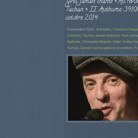
Yves Jamait chante « Au revoi
Tachan ». II. Authume, 39100
octobre 2014.
9 novembre 2014
in
Artistes
,
Chanson França
Concerts
,
Tachan-Jamait-Authume
,
Yves Jamai
Authume
,
Christophe Régnier
,
Didier Grebot-bat
Tachan
,
Samuel Garcia-piano et accordéon
,
Yv