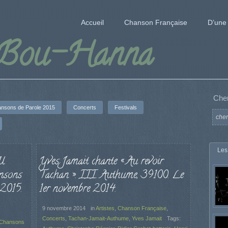
Accueil
Chanson Française
D’une 
 Bou-Hanna
Che
nsons de Parole 2015
Concerts
Festivals
Les
U
Yves Jamait chante « Au revoir
sons
Tachan ». III. Authume, 39100. Le
 2015.
1er novembre 2014.
9 novembre 2014
in
Artistes
,
Chanson Française
,
Concerts
,
Tachan-Jamait-Authume
,
Yves Jamait
Tags:
Chansons