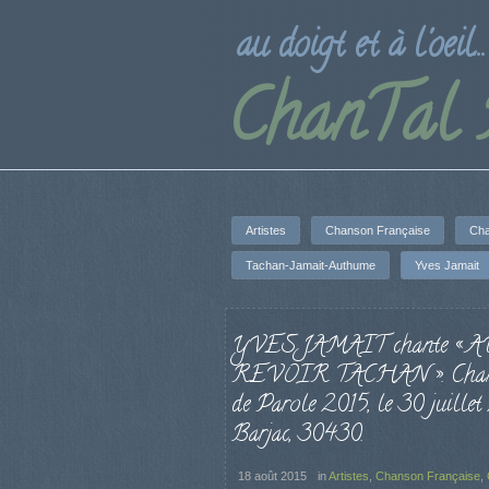
au doigt et à l'oeil...
ChanTal
Artistes
Chanson Française
Cha
Tachan-Jamait-Authume
Yves Jamait
YVES JAMAIT chante « A
REVOIR TACHAN ». Chan
de Parole 2015, le 30 juillet
Barjac, 30430.
18 août 2015
in
Artistes
,
Chanson Française
,