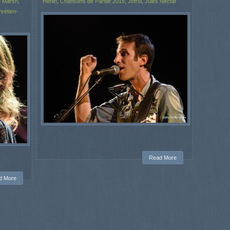
e Marsh
,
Hénin
,
Chansons de Parole 2015
,
Jofroi
,
Jules Nectar
rétien-
Read More
d More