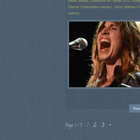
Hénin
,
Barjac
,
Chansons de Parole 2015
,
Emili
Etienne Champollion-claviers
,
Jofroi
,
Mathieu Ch
batterie
Rea
1
2
3
»
Page 1 / 3