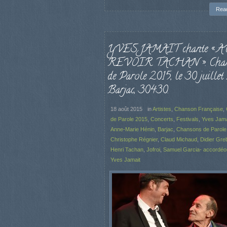
Rea
YVES JAMAIT chante « A
REVOIR TACHAN ». Chan
de Parole 2015, le 30 juillet
Barjac, 30430.
18 août 2015
in
Artistes
,
Chanson Française
,
de Parole 2015
,
Concerts
,
Festivals
,
Yves Jama
Anne-Marie Hénin
,
Barjac
,
Chansons de Parole
Christophe Régnier
,
Claud Michaud
,
Didier Greb
Henri Tachan
,
Jofroi
,
Samuel Garcia- accordéon
Yves Jamait