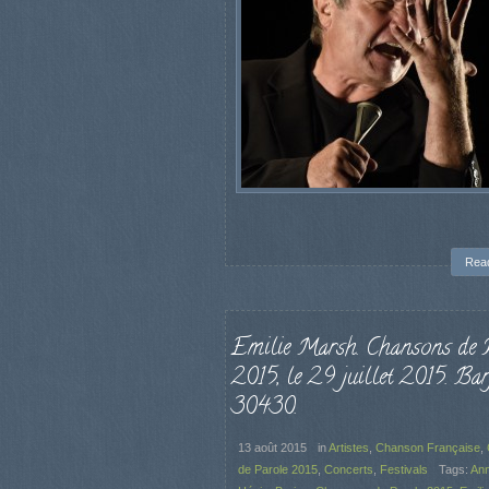
Rea
Emilie Marsh. Chansons de 
2015, le 29 juillet 2015. Barj
30430.
13 août 2015
in
Artistes
,
Chanson Française
,
de Parole 2015
,
Concerts
,
Festivals
Tags:
Ann