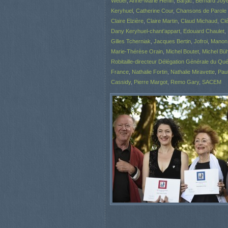
Weber
,
Anne-Marie Hénin
,
Barjac
,
Bernard Joye
Keryhuel
,
Catherine Cour
,
Chansons de Parole
Claire Elzière
,
Claire Martin
,
Claud Michaud
,
Cl
Dany Keryhuel-chant'appart
,
Edouard Chaulet
,
Gilles Tcherniak
,
Jacques Bertin
,
Jofroi
,
Manon
Marie-Thérèse Orain
,
Michel Boutet
,
Michel Büh
Robitaille-directeur Délégation Générale du Qu
France
,
Nathalie Fortin
,
Nathalie Miravette
,
Pau
Cassidy
,
Pierre Margot
,
Remo Gary
,
SACEM