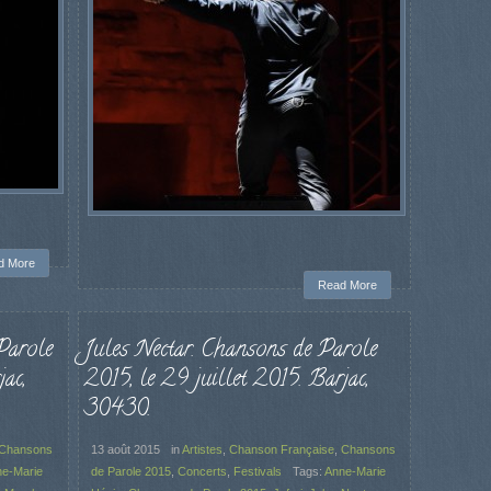
d More
Read More
Parole
Jules Nectar. Chansons de Parole
ac,
2015, le 29 juillet 2015. Barjac,
30430.
Chansons
13 août 2015
in
Artistes
,
Chanson Française
,
Chansons
e-Marie
de Parole 2015
,
Concerts
,
Festivals
Tags:
Anne-Marie