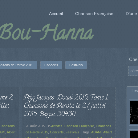
Accueil
Chanson Française
D’une 
 Bou-Hanna
Che
nsons de Parole 2015
Concerts
Festivals
Les
ome 2.
Prix Jacques-Douai 2015, Tome 1.
llet
Chansons de Parole, le 27 juillet
2015. Barjac 30430.
Chansons
20 août 2015
in
Artistes
,
Chanson Française
,
Chansons
AMI
,
Albert
de Parole 2015
,
Concerts
,
Festivals
Tags:
ADAMI
,
Albert