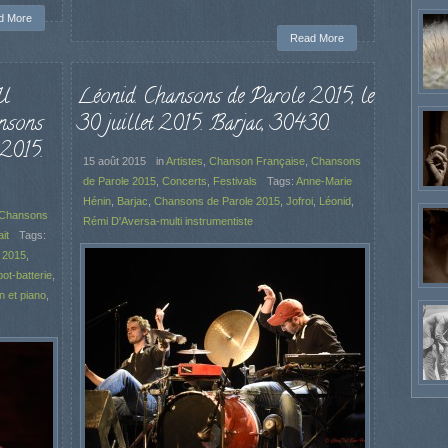
d More
Read More
U
Léonid. Chansons de Parole 2015, le
sons
30 juillet 2015. Barjac, 30430.
 2015.
15 août 2015
in
Artistes
,
Chanson Française
,
Chansons
de Parole 2015
,
Concerts
,
Festivals
Tags:
Anne-Marie
Hénin
,
Barjac
,
Chansons de Parole 2015
,
Jofroi
,
Léonid
,
Chansons
Rémi D'Aversa-multi instrumentiste
it
Tags:
 2015
,
ot-batterie
,
 et piano
,