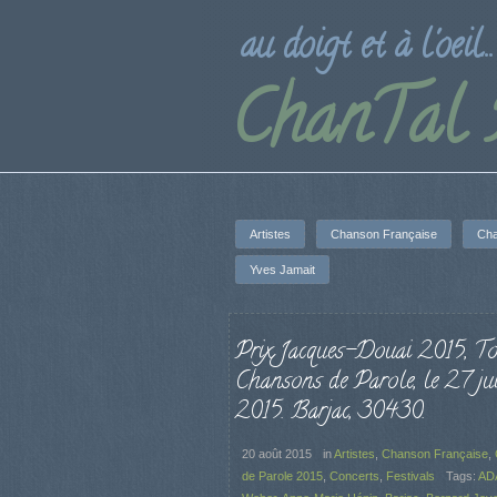
au doigt et à l'oeil...
ChanTal
Artistes
Chanson Française
Cha
Yves Jamait
Prix Jacques-Douai 2015, T
Chansons de Parole, le 27 jui
2015. Barjac, 30430.
20 août 2015
in
Artistes
,
Chanson Française
,
de Parole 2015
,
Concerts
,
Festivals
Tags:
AD