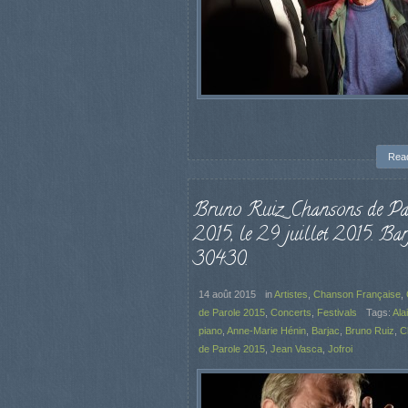
Rea
Bruno Ruiz. Chansons de Pa
2015, le 29 juillet 2015. Barj
30430.
14 août 2015
in
Artistes
,
Chanson Française
,
de Parole 2015
,
Concerts
,
Festivals
Tags:
Ala
piano
,
Anne-Marie Hénin
,
Barjac
,
Bruno Ruiz
,
C
de Parole 2015
,
Jean Vasca
,
Jofroi