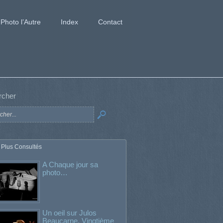
Photo l’Autre
Index
Contact
rcher
 Plus Consultés
A Chaque jour sa
photo…
Un oeil sur Julos
Beaucarne. Vingtième