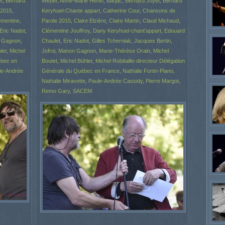
t
,
Bernard
Weber
,
Anne-Marie Hénin
,
Barjac
,
Bernard Joyet
,
Bernard
 2015
,
Keryhuel-Chante appart
,
Catherine Cour
,
Chansons de
émentine
,
Parole 2015
,
Claire Elzière
,
Claire Martin
,
Claud Michaud
,
Eric Nadot
,
Clémentine Jouffroy
,
Dany Keryhuel-chant'appart
,
Edouard
 Gagnon
,
Chaulet
,
Eric Nadot
,
Gilles Tcherniak
,
Jacques Bertin
,
ler
,
Michel
Jofroi
,
Manon Gagnon
,
Marie-Thérèse Orain
,
Michel
ébec en
Boutet
,
Michel Bühler
,
Michel Robitaille-directeur Délégation
le-Andrée
Générale du Québec en France
,
Nathalie Fortin-Piano
,
Nathalie Miravette
,
Paule-Andrée Cassidy
,
Pierre Margot
,
Remo Gary
,
SACEM